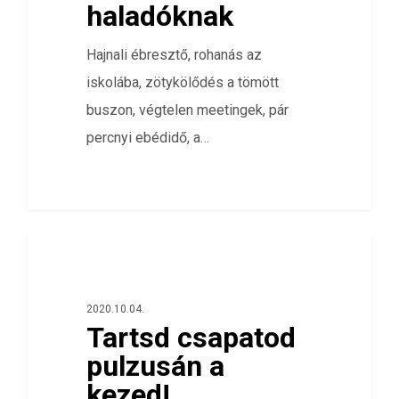
haladóknak
Hajnali ébresztő, rohanás az
iskolába, zötykölődés a tömött
buszon, végtelen meetingek, pár
percnyi ebédidő, a…
0
ÖSSZES
2020.10.04.
Tartsd csapatod
pulzusán a
kezed!