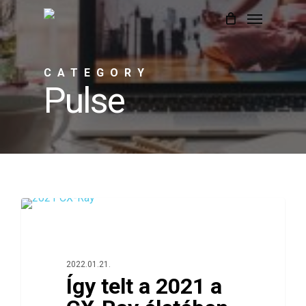
Skip
Menu
to
Close
Cart
Cart
main
CATEGORY
content
Pulse
0
360 FOKOS ÉRTÉKELÉS
2022.01.21.
Így telt a 2021 a