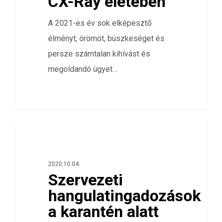
CX-Ray életében
A 2021-es év sok elképesztő
élményt, örömöt, büszkeséget és
persze számtalan kihívást és
megoldandó ügyet…
0
ÖSSZES
2020.10.04.
Szervezeti
hangulatingadozások
a karantén alatt