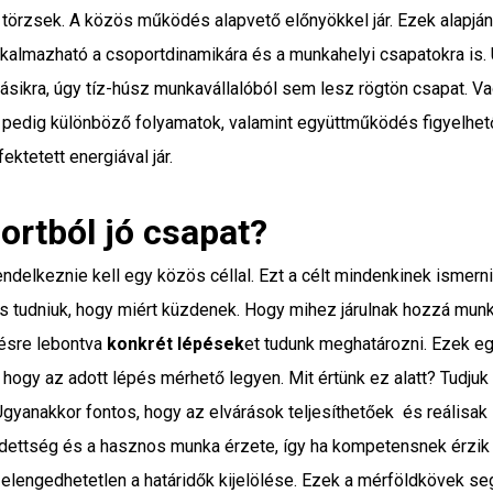
 törzsek. A közös működés alapvető előnyökkel jár. Ezek alapjá
kalmazható a csoportdinamikára és a munkahelyi csapatokra is
ásikra, úgy tíz-húsz munkavállalóból sem lesz rögtön csapat. 
n pedig különböző folyamatok, valamint együttműködés figyelhe
ektetett energiával jár.
ortból jó csapat?
endelkeznie kell egy közös céllal. Ezt a célt mindenkinek ismerni
tos tudniuk, hogy miért küzdenek. Hogy mihez járulnak hozzá munk
épésre lebontva
konkrét lépések
et tudunk meghatározni. Ezek e
, hogy az adott lépés mérhető legyen. Mit értünk ez alatt? Tudjuk
 Ugyanakkor fontos, hogy az elvárások teljesíthetőek és reálisak
gedettség és a hasznos munka érzete, így ha kompetensnek érzik
lengedhetetlen a határidők kijelölése. Ezek a mérföldkövek segí