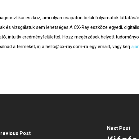
iagnosztikai eszköz, ami olyan csapaton belüli folyamatok láttatásár
dnak és vizsgálatuk sem lehetséges.A CX-Ray eszköze egyedi,
digitál
ató,
intuitív eredményfelülettel. Hozz
megérzések helyett tudomány
lnád a terméket, írj a
hello@cx-ray.com
-ra egy emailt, vagy kérj
aján
Next Post
revious Post