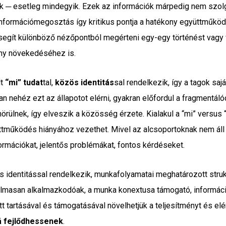
ők ─ esetleg mindegyik. Ezek az információk márpedig nem szolg
információmegosztás így kritikus pontja a hatékony együttműködé
segít különböző nézőpontból megérteni egy-egy történést vagy 
ény növekedéséhez is.
t
“mi” tudat
tal,
közös identitás
sal rendelkezik, így a tagok s
n nehéz ezt az állapotot elérni, gyakran előfordul a fragmentáló
lnek, így elveszik a közösség érzete. Kialakul a “mi” versus 
üttműködés hiányához vezethet. Mivel az alcsoportoknak nem ál
ormációkat, jelentős problémákat, fontos kérdéseket.
 és identitással rendelkezik, munkafolyamatai meghatározott st
ugalmasan alkalmazkodóak, a munka konextusa támogató, inform
tartásával és támogatásával növelhetjük a teljesítményt és el
á fejlődhessenek
.