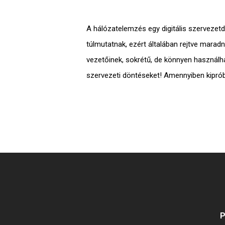
A hálózatelemzés egy digitális szervezetd
túlmutatnak, ezért általában rejtve mara
vezetőinek, sokrétű, de könnyen használh
szervezeti döntéseket!
Amennyiben kipróbá
P