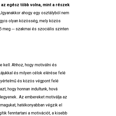
n
az egész több volna, mint a részek
. Ugyanakkor ahogy egy osztályból nem
Vagyis olyan közösség, mely közös
tő meg ─ szakmai és szociális szinten
e kell. Ahhoz, hogy motiválni és
ájukkal és milyen célok elérése felé
gyértelmű és közös végpont felé
 azt, hogy honnan indultunk, hová
 legyenek.. Az embereket motiválja az
 magukat, hatékonyabban végzik el
tik fenntartani a motivációt, a kisebb