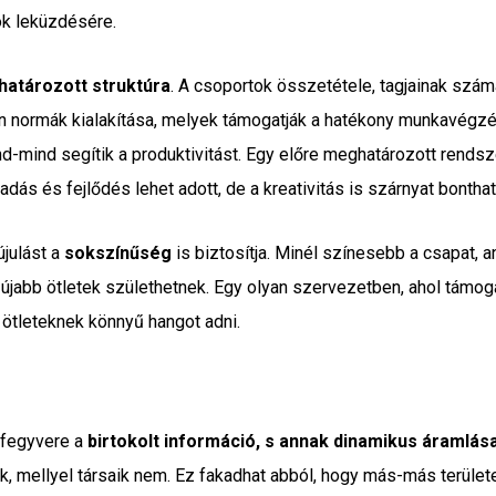
ok leküzdésére.
 határozott struktúra
. A csoportok összetétele, tagjainak szá
yan normák kialakítása, melyek támogatják a hatékony munkavégz
d-mind segítik a produktivitást. Egy előre meghatározott rends
dás és fejlődés lehet adott, de a kreativitás is szárnyat bonthat
újulást a
sokszínűség
is biztosítja. Minél színesebb a csapat, 
abb ötletek születhetnek. Egy olyan szervezetben, ahol támoga
ötleteknek könnyű hangot adni.
 fegyvere a
birtokolt információ, s annak dinamikus áramlás
, mellyel társaik nem. Ez fakadhat abból, hogy más-más területen