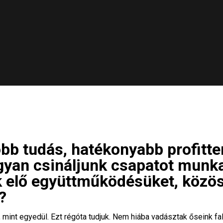
bb tudás, hatékonyabb profitt
ogyan csináljunk csapatot mun
k elő együttműködésüket, közö
?
 mint egyedül. Ezt régóta tudjuk. Nem hiába vadásztak őseink fal