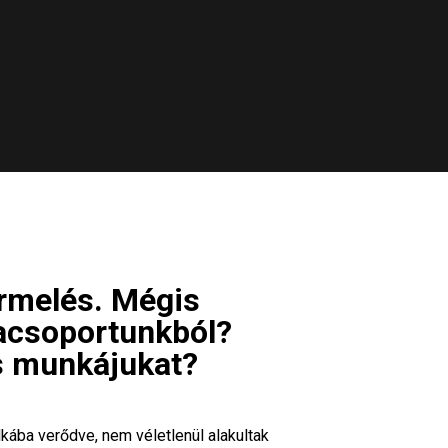
ermelés. Mégis
kacsoportunkból?
s munkájukat?
kába verődve, nem véletlenül alakultak