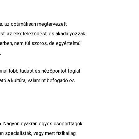
ma, az optimálisan megtervezett
ést, az elköteleződést, és akadályozzák
zerben, nem túl szoros, de egyértelmű
.
annál több tudást és nézőpontot foglal
tó a kultúra, valamint befogadó és
a
. Nagyon gyakran egyes csoporttagok
 specialisták, vagy mert fizikailag