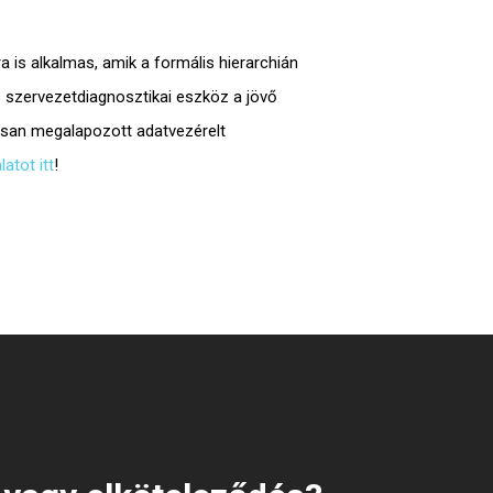
a is alkalmas, amik a formális hierarchián
is szervezetdiagnosztikai eszköz
a jövő
osan megalapozott
adatvezérelt
latot itt
!