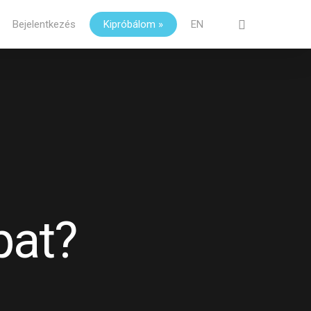
Bejelentkezés
Kipróbálom »
EN
Close
Cart
pat?