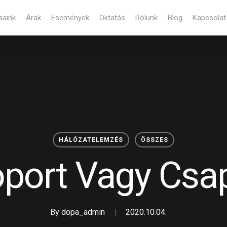
saink
Árak
Események
Oktatás
Rólunk
Blog
Kapcsolat
Cart
HÁLÓZATELEMZÉS
ÖSSZES
port Vagy Csa
By
dopa_admin
2020.10.04.