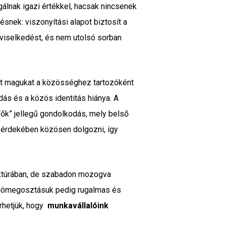
álnak igazi értékkel, hacsak nincsenek
snek: viszonyítási alapot biztosít a
viselkedést, és nem utolsó sorban
aját magukat a közösséghez tartozóként
dás és a közös identitás hiánya. A
“ők” jellegű gondolkodás, mely belső
l érdekében közösen dolgozni, így
ruktúrában, de szabadon mozogva
ációmegosztásuk pedig rugalmas és
érhetjük, hogy
munkavállalóink