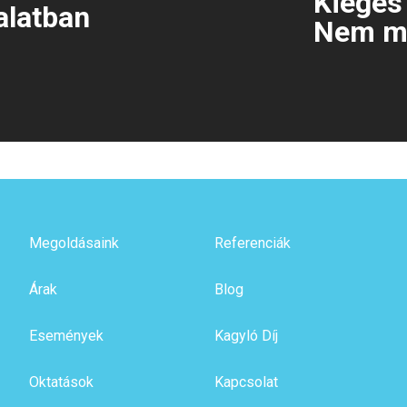
Kiégés
alatban
Nem m
Megoldásaink
Referenciák
Árak
Blog
Események
Kagyló Díj
Oktatások
Kapcsolat