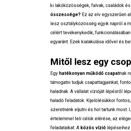
ki lakóközösségek, falvak, családok és
összessége?
Ez az elv egyszerűen al
lesz osztályközösség egyik napról a m
célért tevékenykedik, funkcionálásába
egyaránt. Ezek kialakulása idővel és bef
Mitől lesz egy csop
Egy
hatékonyan működő csapat
nak r
támogatni tudjuk csapattagjainkat, fon
haladnak. A vállalat vízióját lépésről l
haladó feladatok. Kijelölésükkor fontos
szeretnénk eljutni és hol tartunk most.
értelemmel teli célok elérése, az elé
feladataikat. A
közös vízió
lépéseihez e