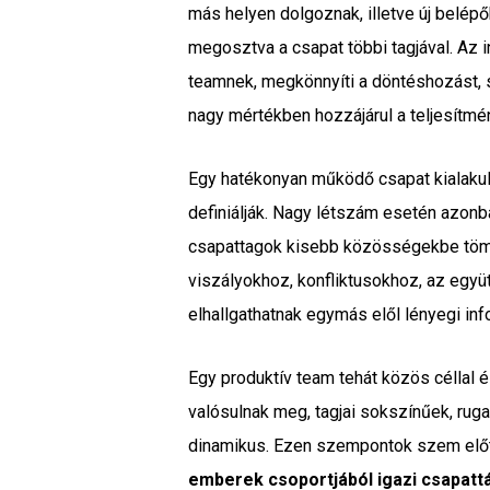
más helyen dolgoznak, illetve új belép
megosztva a csapat többi tagjával. Az 
teamnek, megkönnyíti a döntéshozást, 
nagy mértékben hozzájárul a teljesítm
Egy hatékonyan működő csapat kialakul
definiálják. Nagy létszám esetén azonba
csapattagok kisebb közösségekbe tömörü
viszályokhoz, konfliktusokhoz, az egy
elhallgathatnak egymás elől lényegi inf
Egy produktív team tehát közös céllal
valósulnak meg, tagjai sokszínűek, r
dinamikus. Ezen szempontok szem előtt 
emberek csoportjából igazi csapatt