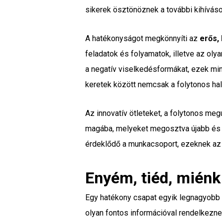
sikerek ösztönöznek a további kihívás
A hatékonyságot megkönnyíti az
erős,
feladatok és folyamatok, illetve az ol
a negatív viselkedésformákat, ezek min
keretek között nemcsak a folytonos hala
Az innovatív ötleteket, a folytonos meg
magába, melyeket megosztva újabb és új
érdeklődő a munkacsoport, ezeknek az 
Enyém, tiéd, miénk
Egy hatékony csapat egyik legnagyobb
olyan fontos információval rendelkeznek