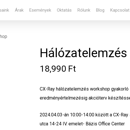
saink
Árak
Események
Oktatás
Rólunk
Blog
Kapcsolat
Cart
shop
Hálózatelemzés
18,990
Ft
CX-Ray hálózatelemzés workshop gyakorló 
eredményértelmezésig akcióterv készítéss
2024.04.03-án 10:00-14:00 között a CX-Ray
utca 14-24 IV. emelet- Bázis Office Center