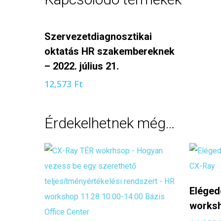
TOVÁBB OLVASOM
Szervezetdiagnosztikai
oktatás HR szakembereknek
– 2022. július 21.
12,573
Ft
Érdekelhetnek még…
Eléged
works