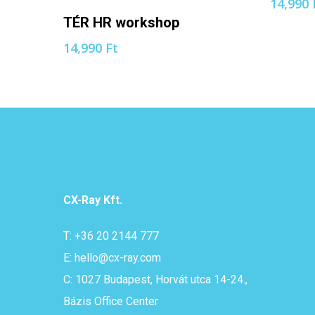
14,990
KOSÁRBA TESZEM
TÉR HR workshop
14,990
Ft
CX-Ray Kft.
T: +36 20 2144 777
E: hello@cx-ray.com
C: 1027 Budapest, Horvát utca 14-24.,
Bázis Office Center