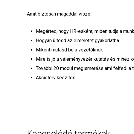
Amit biztosan magaddal viszel:
Megérted, hogy HR-esként, miben tudja a munk
Hogyan ültesd az elméletet gyakorlatba
Miként mutasd be a vezetőknek
Mire is jó a véleményvezér kutatás és mihez
További 20 modul megismerése ami felfedi a t
Akcióterv készítés
Kapcsolódó termékek