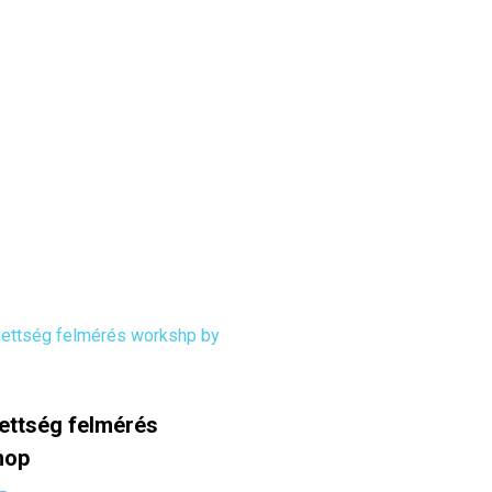
KOSÁRBA TESZEM
ettség felmérés
hop