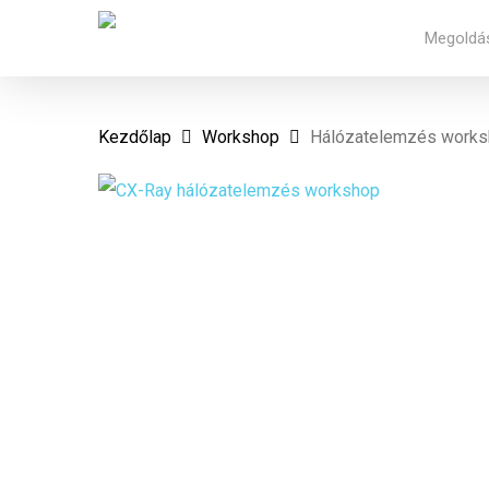
Skip
Megoldá
to
main
content
Kezdőlap
Workshop
Hálózatelemzés work