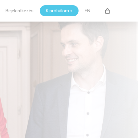
Bejelentkezés
Kipróbálom »
EN
Close
Cart