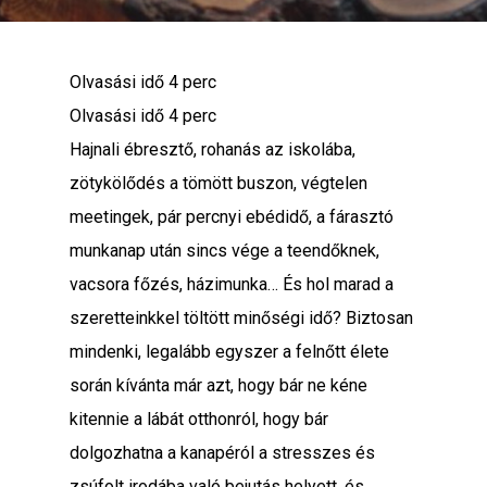
Olvasási idő
4
perc
Olvasási idő
4
perc
Hajnali ébresztő, rohanás az iskolába,
zötykölődés a tömött buszon, végtelen
meetingek, pár percnyi ebédidő, a fárasztó
munkanap után sincs vége a teendőknek,
vacsora főzés, házimunka… És hol marad a
szeretteinkkel töltött minőségi idő? Biztosan
mindenki, legalább egyszer a felnőtt élete
során kívánta már azt, hogy bár ne kéne
kitennie a lábát otthonról, hogy bár
dolgozhatna a kanapéról a stresszes és
zsúfolt irodába való bejutás helyett, és