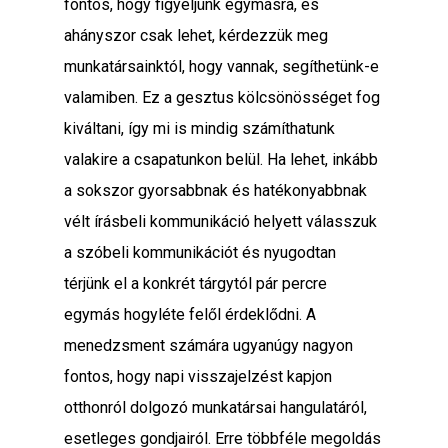
fontos, hogy figyeljünk egymásra, és
ahányszor csak lehet, kérdezzük meg
munkatársainktól, hogy vannak, segíthetünk-e
valamiben. Ez a gesztus kölcsönösséget fog
kiváltani, így mi is mindig számíthatunk
valakire a csapatunkon belül. Ha lehet, inkább
a sokszor gyorsabbnak és hatékonyabbnak
vélt írásbeli kommunikáció helyett válasszuk
a szóbeli kommunikációt és nyugodtan
térjünk el a konkrét tárgytól pár percre
egymás hogyléte felől érdeklődni. A
menedzsment számára ugyanúgy nagyon
fontos, hogy napi visszajelzést kapjon
otthonról dolgozó munkatársai hangulatáról,
esetleges gondjairól. Erre többféle megoldás