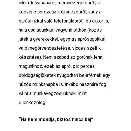
cikk elolvasásáról, mémnézegetésről, a
kedvenc sorozatunk újranézésről, vagy a
barátainkkal való telefonálásról), és akkor is,
ha a családunkkal vagyunk otthon (közös
játék a gyerekekkel, egymás apróságokkal
való megörvendeztetése, vicces szelfik
készítése). Nem szabad szigorúnak lenni
magunkhoz, ezek az apró, pár perces
boldogságlöketek nyugodtan beleférnek egy
húzós munkanapba is, inkább hasznára fog
válni a munkavégzésünknek, mint
ellenkezőleg!
“Ha nem mondja, biztos nincs baj”