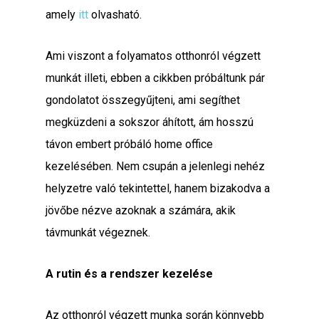
amely
itt
olvasható.
Ami viszont a folyamatos otthonról végzett
munkát illeti, ebben a cikkben próbáltunk pár
gondolatot összegyűjteni, ami segíthet
megküzdeni a sokszor áhított, ám hosszú
távon embert próbáló home office
kezelésében. Nem csupán a jelenlegi nehéz
helyzetre való tekintettel, hanem bizakodva a
jövőbe nézve azoknak a számára, akik
távmunkát végeznek.
A rutin és a rendszer kezelése
Az otthonról végzett munka során könnyebb