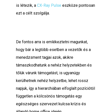
is létezik, a
CX-Ray Pulse
eszköze pontosan
ezt a célt szolgálja.
De fontos arra is emlékeztetni magunkat,
hogy bár a legtöbb esetben a vezetők és a
menedzsment tagjai azok, akikre
támaszkodhatunk a nehéz helyzetekben és
tőlük várunk támogatást, is ugyanúgy
kerülhetnek nehéz helyzetbe, lehet rossz
napjuk, így a hierarchiában elfoglalt pozíciótól
független a kölcsönös támogatás egy
egészséges szervezet kulcsa krízis és
állandó home office idején.