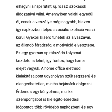
elhagyni a napi rutint, új, rossz szokások
áldozatává válni. Amennyiben valaki egyedül
él, ennek a veszélye még nagyobb, hiszen
így napközben teljes szociális izoláció veszi
körül. Gyakori kísérő tünetek az alvászavar,
az állandó fáradtság, a motiváció elvesztése.
Ez egy gyorsan spirálozódó folyamat
kezdete is lehet, így fontos, hogy hamar
elejét vegyük. A home office életmód
kialakítása pont ugyanolyan szükségszerű és
elengedhetetlen, mintha bejárnánk dolgozni.
Érdemes egy kényelmes, munka
szempontjából is kielégítő ébredési
időpontot, több rövidebb napközbeni és egy