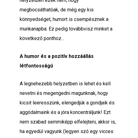
helyzetben ezek nem, hogy
megbocsáthatóak, de még egy kis
könnyedséget, humort is csempésznek a
munkanapba. Ez pedig továbbvisz minket a
következő ponthoz…
A humor és a pozitív hozzáállás
létfontosságú
A legnehezebb helyzetben is lehet és kell
nevetni és megengedni magunknak, hogy
kicsit leeresszünk, elengedjük a gondjaik és
aggódalmaink és a jóra koncentráljunk! Ezt
nem szabad semmiképp elfelejteni, akkor is,
ha egyedül vagyunk (legyen szó egy vicces