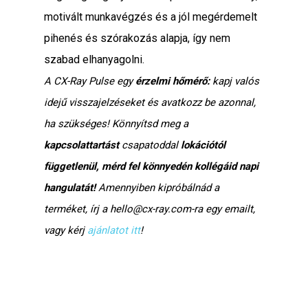
motivált munkavégzés és a jól megérdemelt
pihenés és szórakozás alapja, így nem
szabad elhanyagolni.
A CX-Ray Pulse egy
érzelmi hőmérő:
kapj valós
idejű visszajelzéseket és avatkozz be azonnal,
ha szükséges! Könnyítsd meg a
kapcsolattartást
csapatoddal
lokációtól
függetlenül, mérd fel könnyedén kollégáid napi
hangulatát!
Amennyiben kipróbálnád a
terméket, írj a
hello@cx-ray.com
-ra egy emailt,
vagy kérj
ajánlatot itt
!