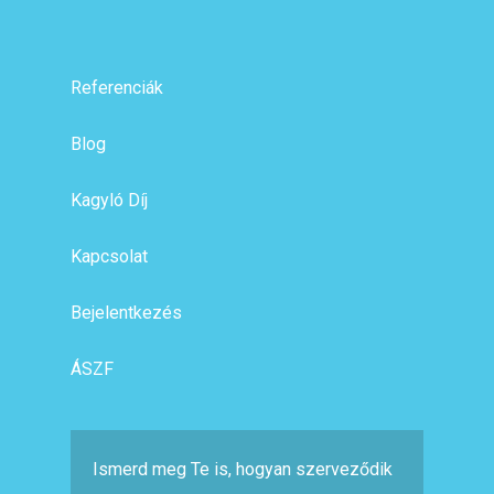
Referenciák
Blog
Kagyló Díj
Kapcsolat
Bejelentkezés
ÁSZF
Ismerd meg Te is, hogyan szerveződik