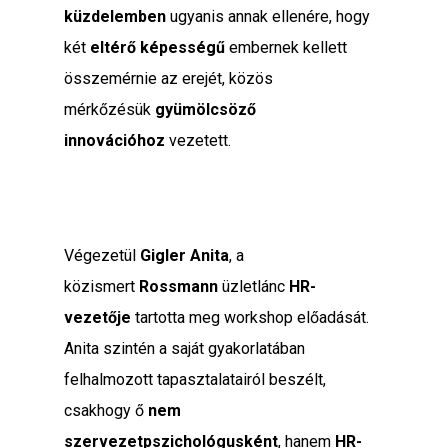
küzdelemben
ugyanis annak ellenére, hogy
két
eltérő képességű
embernek kellett
összemérnie az erejét, közös
mérkőzésük
gyümölcsöző
innovációhoz
vezetett.
Végezetül
Gigler
Anita
, a
közismert
Rossmann
üzletlánc
HR-
vezetője
tartotta meg workshop előadását.
Anita szintén a saját gyakorlatában
felhalmozott tapasztalatairól beszélt,
csakhogy ő
nem
szervezetpszichológusként
, hanem
HR-