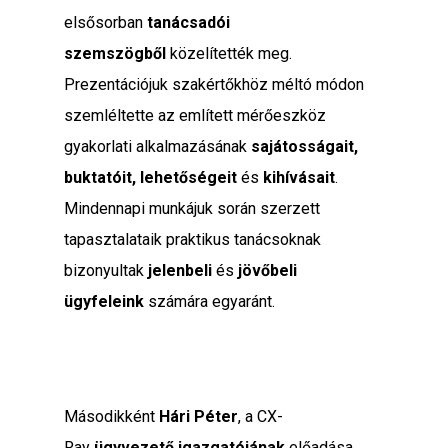
elsősorban
tanácsadói
szemszögből
közelítették meg.
Prezentációjuk szakértőkhöz méltó módon
szemléltette az említett mérőeszköz
gyakorlati alkalmazásának
sajátosságait,
buktatóit, lehetőségeit
és
kihívásait
.
Mindennapi munkájuk során szerzett
tapasztalataik praktikus tanácsoknak
bizonyultak
jelenbeli
és
jövőbeli
ügyfeleink
számára egyaránt.
Másodikként
Hári Péter
, a CX-
Ray
ügyvezető igazgatójának
előadása