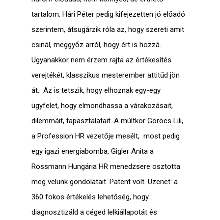
tartalom. Hári Péter pedig kifejezetten jó előadó
szerintem, átsugárzik róla az, hogy szereti amit
csinál, meggyőz arról, hogy ért is hozzá.
Ugyanakkor nem érzem rajta az értékesítés
verejtékét, klasszikus mesterember attitűd jön
át. Az is tetszik, hogy elhoznak egy-egy
ügyfelet, hogy elmondhassa a várakozásait,
dilemmáit, tapasztalatait. A múltkor Göröcs Lili,
a Profession HR vezetője mesélt, most pedig
egy igazi energiabomba, Gigler Anita a
Rossmann Hungária HR menedzsere osztotta
meg velünk gondolatait. Patent volt. Üzenet: a
360 fokos értékelés lehetőség, hogy
diagnosztizáld a céged lelkiállapotát és