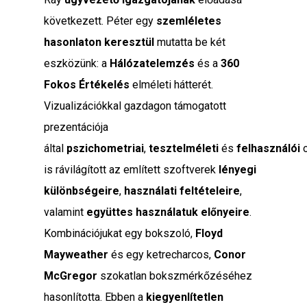
következett. Péter egy
szemléletes
hasonlaton keresztül
mutatta be két
eszközünk: a
Hálózatelemzés
és a
360
Fokos Értékelés
elméleti hátterét.
Vizualizációkkal gazdagon támogatott
prezentációja
által
pszichometriai
,
tesztelméleti
és
felhasználói
o
is rávilágított az említett szoftverek
lényegi
különbségeire
,
használati feltételeire
,
valamint
együttes használatuk
előnyeire
.
Kombinációjukat egy bokszoló,
Floyd
Mayweather
és egy ketrecharcos,
Conor
McGregor
szokatlan bokszmérkőzéséhez
hasonlította. Ebben a
kiegyenlítetlen