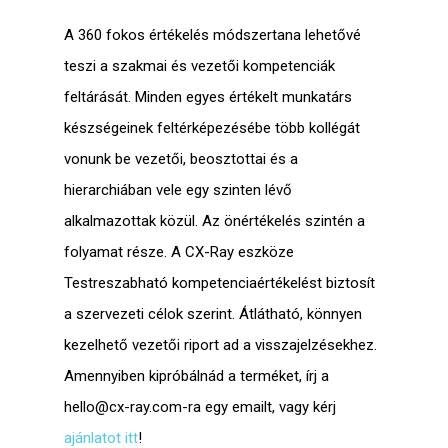
A 360 fokos értékelés módszertana lehetővé
teszi a
szakmai
és
vezetői kompetenciák
feltárását. Minden egyes értékelt munkatárs
készségeinek feltérképezésébe
több kollégát
vonunk be
vezetői, beosztottai és a
hierarchiában vele egy szinten lévő
alkalmazottak közül. Az
önértékelés
szintén a
folyamat része. A CX-Ray eszköze
Testreszabható kompetenciaértékelést
biztosít
a szervezeti célok szerint. Átlátható, könnyen
kezelhető
vezetői riport ad
a visszajelzésekhez.
Amennyiben kipróbálnád a terméket, írj a
hello@cx-ray.com
-ra egy emailt, vagy kérj
ajánlatot itt
!