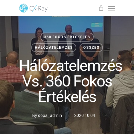
Skip
Menu
to
Close
Cart
Cart
main
content
360 FOKOS ÉRTÉKELÉS
HÁLÓZATELEMZÉS
ÖSSZES
Hálózatelemzés
Vs. 360 Fokos
Értékelés
By
dopa_admin
2020.10.04.