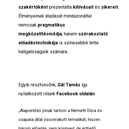
szakértőként
prezentálta
kihívásait
és
sikereit
.
Élményeinek átadását mindazonáltal
nemcsak
pragmatikus
megközelítésmódja
, hanem
szórakoztató
előadástechnikája
is színesebbé tette
hallgatóságunk számára.
Egyik résztvevőnk,
Gál Tamás
így
nyilatkozott rólunk
Facebook oldalán
:
„Alapvetően jónak tartom a Németh Dóra és
csapata által összerakott tematikát, hiszen
három előadás, nem könnyed, de érthető