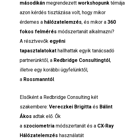
másodikán
megrendezett
workshopunk
témája
azon kérdés tisztázása volt, hogy mikor
érdemes a
hálózatelemzés
, és mikor a
360
fokos felmérés
módszertanát alkalmazni?
A résztvevők
egyéni
tapasztalatokat
hallhattak egyik tanácsadó
partnerünktől, a
Redbridge Consultingtól
,
illetve egy korábbi ügyfelünktől,
a
Rossmanntól
.
Elsőként a Redbridge Consulting két
szakembere:
Vereczkei Brigitta
és
Bálint
Ákos
adtak elő. Ők
a
szociometria
módszertanát és a
CX-Ray
Hálózatelemzés
használatát