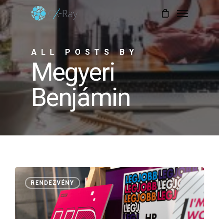
Skip
Menu
to
Close
Cart
Cart
main
ALL POSTS BY
content
Megyeri
Benjámin
0
RENDEZVÉNY