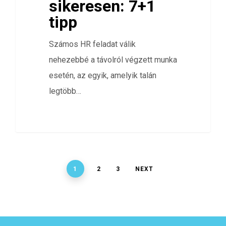
sikeresen: 7+1
tipp
Számos HR feladat válik
nehezebbé a távolról végzett munka
esetén, az egyik, amelyik talán
legtöbb…
1
2
3
NEXT