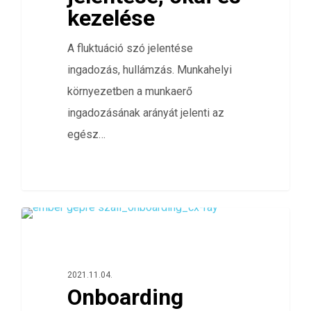
kezelése
A fluktuáció szó jelentése
ingadozás, hullámzás. Munkahelyi
környezetben a munkaerő
ingadozásának arányát jelenti az
egész…
0
ELÉGEDETTSÉG FELMÉRÉS
2021.11.04.
Onboarding