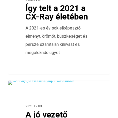
Így telt a 2021 a
CX-Ray életében
A 2021-es év sok elképesztő
élményt, örömöt, büszkeséget és
persze számtalan kihívást és
megoldandó ügyet…
0
ELÉGEDETTSÉG FELMÉRÉS
2021.12.03.
A jó vezető