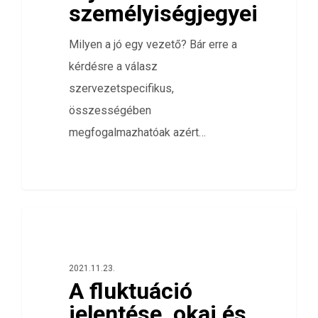
személyiségjegyei
Milyen a jó egy vezető? Bár erre a
kérdésre a válasz
szervezetspecifikus,
összességében
megfogalmazhatóak azért…
0
ELÉGEDETTSÉG FELMÉRÉS
2021.11.23.
A fluktuáció
jelentése, okai és