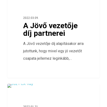
0
ÖSSZES
2022.03.09.
A Jövő vezetője
díj partnerei
A Jövő vezetője díj alapításakor arra
jutottunk, hogy mivel egy jó vezetőt
csapata jellemez leginkább,…
0
360 FOKOS ÉRTÉKELÉS
2022.01.21.