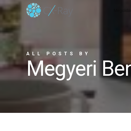
Skip
Megoldá
to
main
content
ALL POSTS BY
Megyeri Be