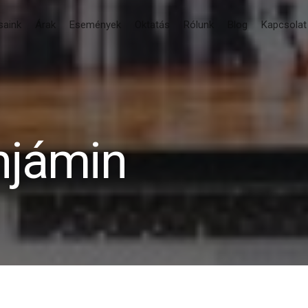
saink
Árak
Események
Oktatás
Rólunk
Blog
Kapcsolat
Cart
njámin