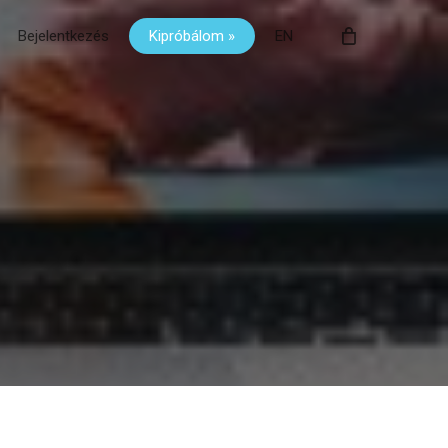
Bejelentkezés
Kipróbálom »
EN
Close
Cart