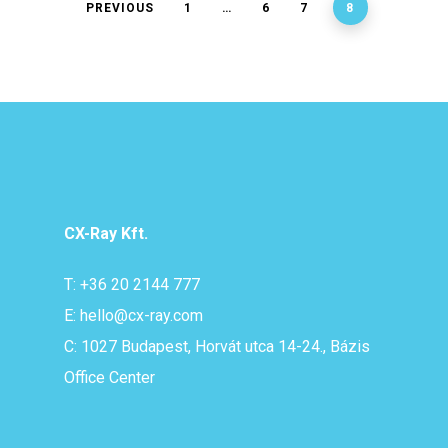
PREVIOUS
1
…
6
7
8
CX-Ray Kft.
T: +36 20 2144 777
E: hello@cx-ray.com
C: 1027 Budapest, Horvát utca 14-24., Bázis
Office Center