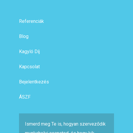
Referenciák
Blog
Kagyló Díj
Kapcsolat
Bejelentkezés
ÁSZF
Ismerd meg Te is, hogyan szerveződik