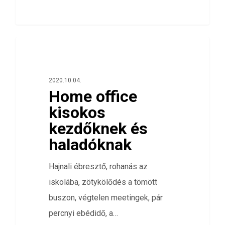
0
ÖSSZES
2020.10.04.
Home office
kisokos
kezdőknek és
haladóknak
Hajnali ébresztő, rohanás az
iskolába, zötykölődés a tömött
buszon, végtelen meetingek, pár
percnyi ebédidő, a…