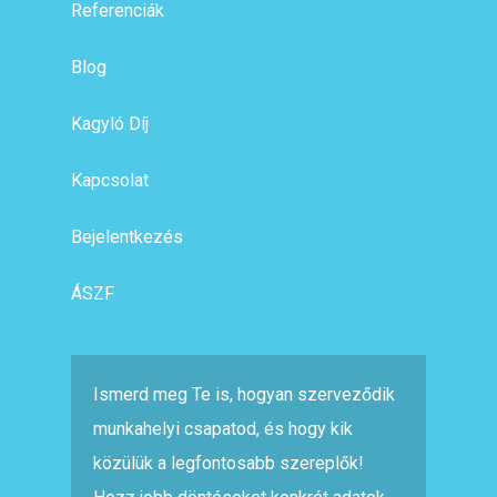
Referenciák
Blog
Kagyló Díj
Kapcsolat
Bejelentkezés
ÁSZF
Ismerd meg Te is, hogyan szerveződik
munkahelyi csapatod, és hogy kik
közülük a legfontosabb szereplők!