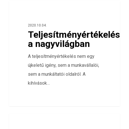
0
ÖSSZES
2020.10.04.
Teljesítményértékelés
a nagyvilágban
A teljesítményértékelés nem egy
újkeletű igény, sem a munkavállalói,
sem a munkáltatói oldalról. A
kihívások…
0
HÁLÓZATELEMZÉS