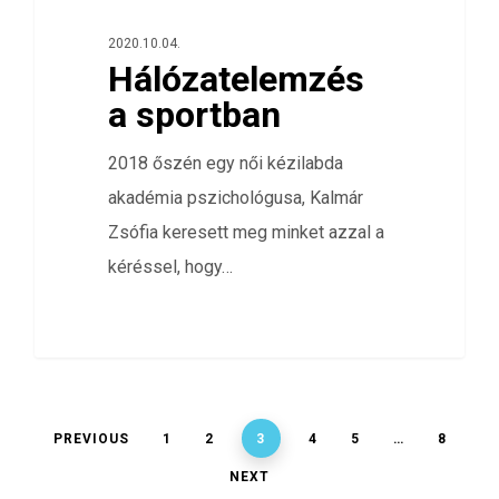
2020.10.04.
Hálózatelemzés
a sportban
2018 őszén egy női kézilabda
akadémia pszichológusa, Kalmár
Zsófia keresett meg minket azzal a
kéréssel, hogy…
PREVIOUS
1
2
3
4
5
…
8
NEXT